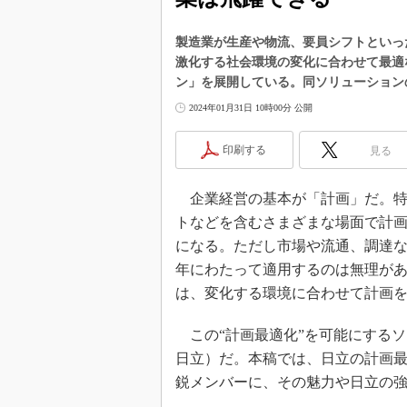
製造業が生産や物流、要員シフトといっ
激化する社会環境の変化に合わせて最適
ン」を展開している。同ソリューション
2024年01月31日 10時00分 公開
印刷する
見る
企業経営の基本が「計画」だ。特
トなどを含むさまざまな場面で計
になる。ただし市場や流通、調達
年にわたって適用するのは無理が
は、変化する環境に合わせて計画
この“計画最適化”を可能にする
日立）だ。本稿では、日立の計画
鋭メンバーに、その魅力や日立の