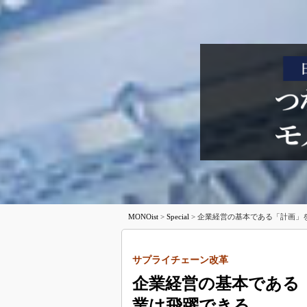
MONOist
>
Special
>
企業経営の基本である「計画」を
サプライチェーン改革
企業経営の基本である
業は飛躍できる