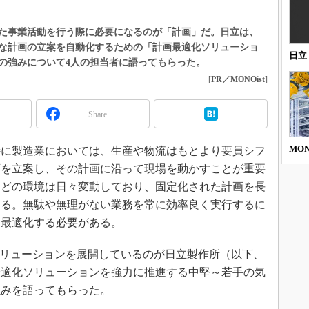
た事業活動を行う際に必要になるのが「計画」だ。日立は、
な計画の立案を自動化するための「計画最適化ソリューショ
日立
の強みについて4人の担当者に語ってもらった。
[
PR／MONOist
]
Share
MO
に製造業においては、生産や物流はもとより要員シフ
画を立案し、その計画に沿って現場を動かすことが重要
などの環境は日々変動しており、固定化された計画を長
ある。無駄や無理がない業務を常に効率良く実行するに
を最適化する必要がある。
ソリューションを展開しているのが日立製作所（以下、
最適化ソリューションを強力に推進する中堅～若手の気
強みを語ってもらった。