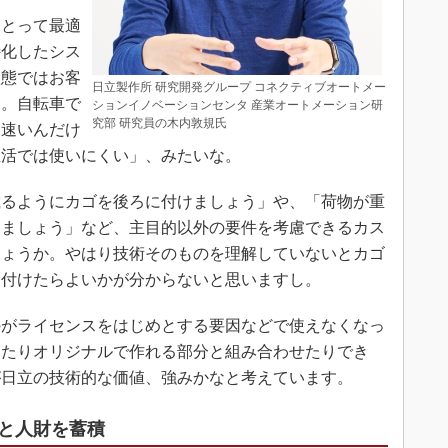
とって最適
特化したシス
状態ではお客
日立製作所 研究開発グループ コネクティブオートメー
す。自転車で
ションイノベーションセンタ 産業オートメーション研
究部 研究員の木内敦規氏
く速いんだけ
生活では使いにくい」、みたいな。
るようにカゴを後ろに付けましょう」や、「荷物が重
けましょう」など、主目的以外の要件を考慮できるカス
しょうか。やはり技術そのものを理解していないとカゴ
て付けたらよいかが分からないと思いますし。
がライセンスをはじめとする要因などで使えなくなっ
えたりオリジナルで作れる部分と組み合わせたりでき
が日立の技術的な価値、強みかなと考えています。
と人財を蓄積