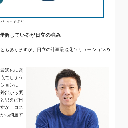
クリックで拡大］
理解しているが日立の強み
こともありますが、日立の計画最適化ソリューションの
。
最適化に関
う点でしょう
ーションに
と外部から調
うと思えば日
ですが、コス
部から調達す