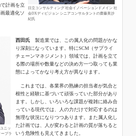
動で計画を立
日立コンサルティング 社会イノベーションドメイン 社
計画最適化ソ
会DXディビジョン シニアコンサルタントの齋藤美沙
紀氏
。
西田氏
製造業では、この属人化の問題がかな
り深刻になっています。特にSCM（サプライ
チェーンマネジメント）領域では、計画を立て
る際の場所や数量などの決め方一つ取っても業
態によってかなり考え方が異なります。
これまでは、各業界の熟練の担当者が気合と
根性と経験に基づいて頑張っていた部分があり
ます。しかし、いろいろな課題が複雑に絡み合
っている現代では、人の力だけで対応するのは
無理な状況になりつつあります。また属人化し
た計画では、人が変わると計画の質が落ちると
スユニッ
いう危険性も見えてきました。
タープラ