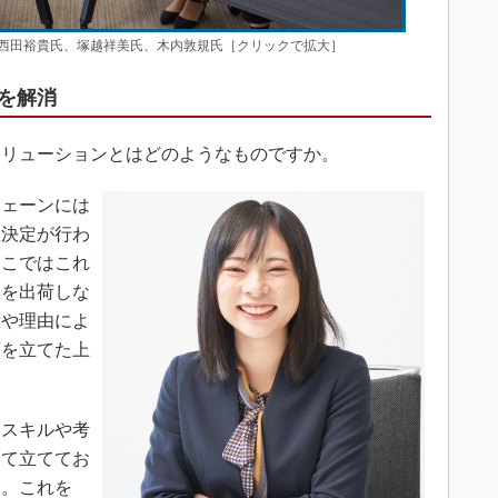
西田裕貴氏、塚越祥美氏、木内敦規氏［クリックで拡大］
を解消
ソリューションとはどのようなものですか。
ェーンには
思決定が行わ
ここではこれ
数を出荷しな
素や理由によ
画を立てた上
スキルや考
えて立ててお
た。これを