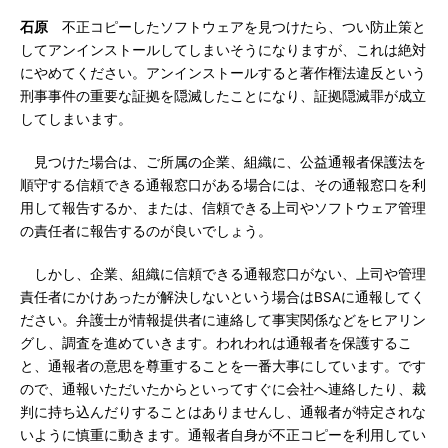
石原
不正コピーしたソフトウェアを見つけたら、つい防止策と
してアンインストールしてしまいそうになりますが、これは絶対
にやめてください。アンインストールすると著作権法違反という
刑事事件の重要な証拠を隠滅したことになり、証拠隠滅罪が成立
してしまいます。
見つけた場合は、ご所属の企業、組織に、公益通報者保護法を
順守する信頼できる通報窓口がある場合には、その通報窓口を利
用して報告するか、または、信頼できる上司やソフトウェア管理
の責任者に報告するのが良いでしょう。
しかし、企業、組織に信頼できる通報窓口がない、上司や管理
責任者にかけあったが解決しないという場合はBSAに通報してく
ださい。弁護士が情報提供者に連絡して事実関係などをヒアリン
グし、調査を進めていきます。われわれは通報者を保護するこ
と、通報者の意思を尊重することを一番大事にしています。です
ので、通報いただいたからといってすぐに会社へ連絡したり、裁
判に持ち込んだりすることはありませんし、通報者が特定されな
いように慎重に動きます。通報者自身が不正コピーを利用してい