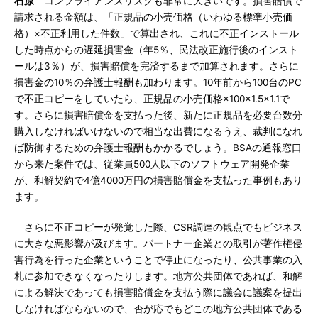
石原
コンプライアンスリスクも非常に大きいです。損害賠償で
請求される金額は、「正規品の小売価格（いわゆる標準小売価
格）×不正利用した件数」で算出され、これに不正インストール
した時点からの遅延損害金（年5％、民法改正施行後のインスト
ールは3％）が、損害賠償を完済するまで加算されます。さらに
損害金の10％の弁護士報酬も加わります。10年前から100台のPC
で不正コピーをしていたら、正規品の小売価格×100×1.5×1.1で
す。さらに損害賠償金を支払った後、新たに正規品を必要台数分
購入しなければいけないので相当な出費になるうえ、裁判になれ
ば防御するための弁護士報酬もかかるでしょう。BSAの通報窓口
から来た案件では、従業員500人以下のソフトウェア開発企業
が、和解契約で4億4000万円の損害賠償金を支払った事例もあり
ます。
さらに不正コピーが発覚した際、CSR調達の観点でもビジネス
に大きな悪影響が及びます。パートナー企業との取引が著作権侵
害行為を行った企業ということで停止になったり、公共事業の入
札に参加できなくなったりします。地方公共団体であれば、和解
による解決であっても損害賠償金を支払う際に議会に議案を提出
しなければならないので、否が応でもどこの地方公共団体である