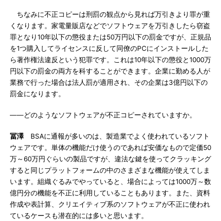
ちなみに不正コピーは刑罰の観点から見れば万引きより罪が重
くなります。家電量販店などでソフトウェアを万引きしたら窃盗
罪となり10年以下の懲役または50万円以下の罰金ですが、正規品
を1つ購入してライセンスに反して同僚のPCにインストールした
ら著作権法違反という犯罪です。これは10年以下の懲役と1000万
円以下の罰金の両方を科することができます。企業に勤める人が
業務で行った場合は法人罰が適用され、その企業は3億円以下の
罰金になります。
――どのようなソフトウェアが不正コピーされていますか。
冨澤
BSAに通報が多いのは、製造業でよく使われているソフト
ウェアです。単体の機能だけ使うのであれば安価なもので定価50
万～60万円ぐらいの製品ですが、違法な鍵を使ってクラッキング
すると同じプラットフォームの中のさまざまな機能が使えてしま
います。組織ぐるみでやっていると、場合によっては1000万～数
億円分の機能を不正に利用していることもあります。また、資料
作成や表計算、クリエイティブ系のソフトウェアが不正に使われ
ているケースも潜在的には多いと思います。