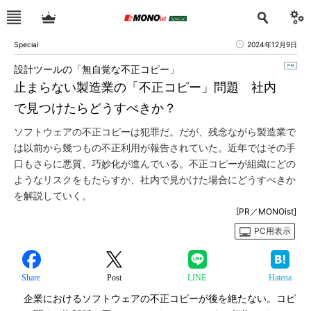
Special
2024年12月9日
設計ツールの「無自覚な不正コピー」
止まらない製造業の「不正コピー」問題 社内
で見つけたらどうすべきか？
ソフトウェアの不正コピーは犯罪だ。だが、残念ながら製造業で
は以前から幾つもの不正利用が報告されていた。近年ではその手
口もさらに悪質、巧妙化が進んでいる。不正コピーが組織にどの
ようなリスクをもたらすか、社内で見かけた場合にどうすべきか
を解説していく。
[PR／MONOist]
PC用表示
Share
Post
LINE
Hatena
企業におけるソフトウェアの不正コピーが後を絶たない。コピ