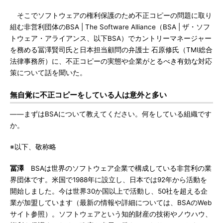
そこでソフトウェアの権利保護のため不正コピーの問題に取り
組む非営利団体のBSA | The Software Alliance（BSA | ザ・ソフ
トウェア・アライアンス、以下BSA）でカントリーマネージャー
を務める冨澤賢司氏と日本担当顧問の弁護士 石原修氏（TMI総合
法律事務所）に、不正コピーの実態や企業がとるべき有効な対応
策について話を聞いた。
無自覚に不正コピーをしている人は意外と多い
――まずはBSAについて教えてください。何をしている組織です
か。
※以下、敬称略
冨澤
BSAは世界のソフトウェア企業で構成している非営利の業
界団体です。米国で1988年に設立し、日本では92年から活動を
開始しました。今は世界30か国以上で活動し、50社を超える企
業が加盟しています（最新の情報や詳細については、BSAのWeb
サイト参照）。ソフトウェアという知的財産の技術やノウハウ、