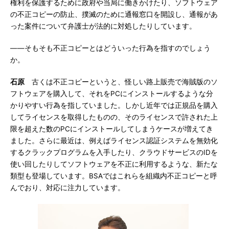
権利を保護するために政府や当局に働きかけたり、ソフトウェア
の不正コピーの防止、撲滅のために通報窓口を開設し、通報があ
った案件について弁護士が法的に対処したりしています。
――そもそも不正コピーとはどういった行為を指すのでしょう
か。
石原
古くは不正コピーというと、怪しい路上販売で海賊版のソ
フトウェアを購入して、それをPCにインストールするような分
かりやすい行為を指していました。しかし近年では正規品を購入
してライセンスを取得したものの、そのライセンスで許された上
限を超えた数のPCにインストールしてしまうケースが増えてき
ました。さらに最近は、例えばライセンス認証システムを無効化
するクラックプログラムを入手したり、クラウドサービスのIDを
使い回したりしてソフトウェアを不正に利用するような、新たな
類型も登場しています。BSAではこれらを組織内不正コピーと呼
んでおり、対応に注力しています。