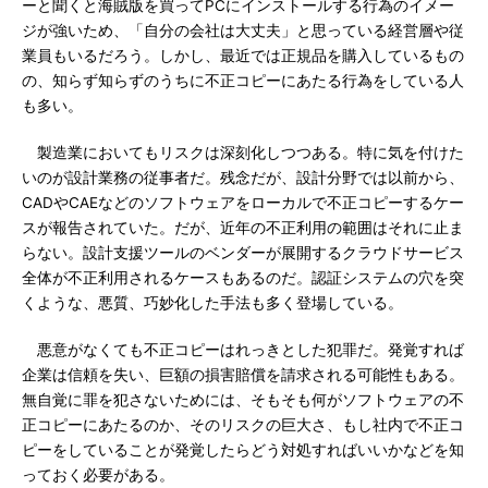
ーと聞くと海賊版を買ってPCにインストールする行為のイメー
ジが強いため、「自分の会社は大丈夫」と思っている経営層や従
業員もいるだろう。しかし、最近では正規品を購入しているもの
の、知らず知らずのうちに不正コピーにあたる行為をしている人
も多い。
製造業においてもリスクは深刻化しつつある。特に気を付けた
いのが設計業務の従事者だ。残念だが、設計分野では以前から、
CADやCAEなどのソフトウェアをローカルで不正コピーするケー
スが報告されていた。だが、近年の不正利用の範囲はそれに止ま
らない。設計支援ツールのベンダーが展開するクラウドサービス
全体が不正利用されるケースもあるのだ。認証システムの穴を突
くような、悪質、巧妙化した手法も多く登場している。
悪意がなくても不正コピーはれっきとした犯罪だ。発覚すれば
企業は信頼を失い、巨額の損害賠償を請求される可能性もある。
無自覚に罪を犯さないためには、そもそも何がソフトウェアの不
正コピーにあたるのか、そのリスクの巨大さ、もし社内で不正コ
ピーをしていることが発覚したらどう対処すればいいかなどを知
っておく必要がある。