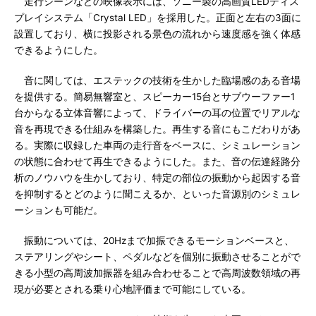
走行シーンなどの映像表示には、ソニー製の高画質LEDディス
プレイシステム「Crystal LED」を採用した。正面と左右の3面に
設置しており、横に投影される景色の流れから速度感を強く体感
できるようにした。
音に関しては、エステックの技術を生かした臨場感のある音場
を提供する。簡易無響室と、スピーカー15台とサブウーファー1
台からなる立体音響によって、ドライバーの耳の位置でリアルな
音を再現できる仕組みを構築した。再生する音にもこだわりがあ
る。実際に収録した車両の走行音をベースに、シミュレーション
の状態に合わせて再生できるようにした。また、音の伝達経路分
析のノウハウを生かしており、特定の部位の振動から起因する音
を抑制するとどのように聞こえるか、といった音源別のシミュレ
ーションも可能だ。
振動については、20Hzまで加振できるモーションベースと、
ステアリングやシート、ペダルなどを個別に振動させることがで
きる小型の高周波加振器を組み合わせることで高周波数領域の再
現が必要とされる乗り心地評価まで可能にしている。