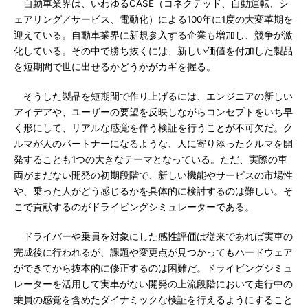
自動車業界は、いわゆるCASE（コネクテッド、自動運転、シ
ェアリング／サービス、電動化）による100年に1度の大変革期を
迎えている。自動車業界に新規参入する企業も増加し、競争が激
化している。その中で勝ち抜くには、新しい価値を付加した製品
を短期間で世に出せるかどうかがカギを握る。
そうした製品を短期間で作り上げるには、エンジニアの新しい
アイデアや、ユーザーの要望を反映しながらコンセプトをいち早
く形にして、リアルな感覚を伴う検証を行うことが不可欠だ。ク
ルマが人のパートナーになるような、人に寄り添ったクルマを開
発することも1つの大きなテーマとなっている。ただ、実際の車
両がまだない開発の初期段階で、新しい機能やサービスの市場性
や、乗った人がどう感じるかを具体的に検討するのは難しい。そ
こで貢献するのがドライビングシミュレーターである。
ドライバーや乗員を対象にした感性評価は従来であれば実車の
完成後に行われるが、課題や変更点が見つかってもハードウェア
ができてから抜本的に修正するのは困難だ。ドライビングシミュ
レーターを活用して実車がない開発の上流段階において走行中の
乗員の感覚を含めたダイナミックな検証を行えるようにすること