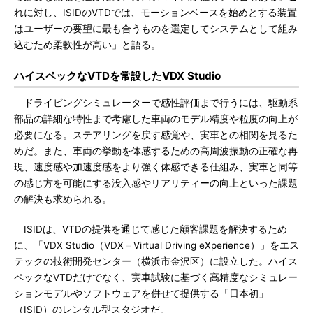
れに対し、ISIDのVTDでは、モーションベースを始めとする装置
はユーザーの要望に最も合うものを選定してシステムとして組み
込むため柔軟性が高い」と語る。
ハイスペックなVTDを常設したVDX Studio
ドライビングシミュレーターで感性評価まで行うには、駆動系
部品の詳細な特性まで考慮した車両のモデル精度や粒度の向上が
必要になる。ステアリングを戻す感覚や、実車との相関を見るた
めだ。また、車両の挙動を体感するための高周波振動の正確な再
現、速度感や加速度感をより強く体感できる仕組み、実車と同等
の感じ方を可能にする没入感やリアリティーの向上といった課題
の解決も求められる。
ISIDは、VTDの提供を通じて感じた顧客課題を解決するため
に、「VDX Studio（VDX＝Virtual Driving eXperience）」をエス
テックの技術開発センター（横浜市金沢区）に設立した。ハイス
ペックなVTDだけでなく、実車試験に基づく高精度なシミュレー
ションモデルやソフトウェアを併せて提供する「日本初」
（ISID）のレンタル型スタジオだ。