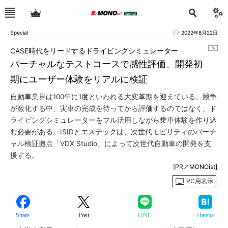
Special
2022年8月22日
CASE時代をリードするドライビングシミュレーター
バーチャルなテストコースで感性評価、開発初
期にユーザー体験をリアルに検証
自動車業界は100年に1度といわれる大変革期を迎えている。競争
が激化する中、実車の完成を待ってから評価するのではなく、ド
ライビングシミュレーターをフル活用しながら乗車体験を作り込
む必要がある。ISIDとエステックは、次世代モビリティのバーチ
ャル検証拠点「VDX Studio」によって次世代自動車の開発を支
援する。
[PR／MONOist]
PC用表示
Share
Post
LINE
Hatena