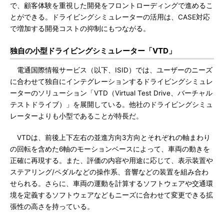
で、顧客体験を重視した開発をフロントローディングで進めるこ
とができる。ドライビングシミュレーターの活用は、CASE対応
で増加する開発コストの抑制にもつながる。
独自の小型ドライビングシミュレーター「VTD」
電通国際情報サービス（以下、ISID）では、ユーザーのニーズ
に合わせて独自にインテグレーションするドライビングシミュレ
ーターのソリューション「VTD（Virtual Test Drive、バーチャル
テストドライブ）」を展開している。他社のドライビングシミュ
レーターよりも小型であることが特長だ。
VTDは、前後上下左右の並進方向3方向とそれぞれの軸まわり
の回転を含めた6軸のモーションベースによって、車両の動きを
正確に再現する。また、評価の内容や用途に応じて、表示装置や
ステアリング/ペダルなどの操作系、音響などの装置を組み合わ
せられる。さらに、車両の運動を計算するソフトウェアや交通環
境を定義するソフトウェアなどもニーズに合わせて変更できる拡
張性の高さを持っている。