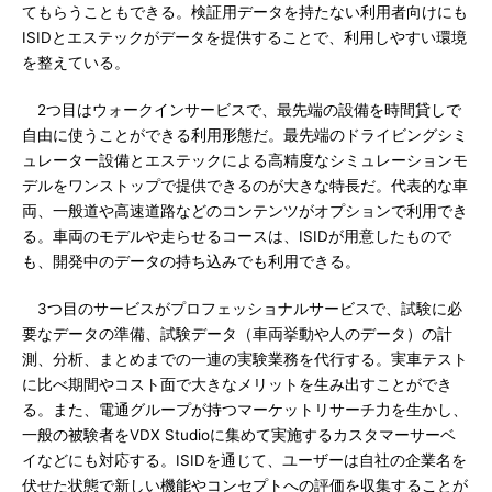
てもらうこともできる。検証用データを持たない利用者向けにも
ISIDとエステックがデータを提供することで、利用しやすい環境
を整えている。
2つ目はウォークインサービスで、最先端の設備を時間貸しで
自由に使うことができる利用形態だ。最先端のドライビングシミ
ュレーター設備とエステックによる高精度なシミュレーションモ
デルをワンストップで提供できるのが大きな特長だ。代表的な車
両、一般道や高速道路などのコンテンツがオプションで利用でき
る。車両のモデルや走らせるコースは、ISIDが用意したもので
も、開発中のデータの持ち込みでも利用できる。
3つ目のサービスがプロフェッショナルサービスで、試験に必
要なデータの準備、試験データ（車両挙動や人のデータ）の計
測、分析、まとめまでの一連の実験業務を代行する。実車テスト
に比べ期間やコスト面で大きなメリットを生み出すことができ
る。また、電通グループが持つマーケットリサーチ力を生かし、
一般の被験者をVDX Studioに集めて実施するカスタマーサーベ
イなどにも対応する。ISIDを通じて、ユーザーは自社の企業名を
伏せた状態で新しい機能やコンセプトへの評価を収集することが