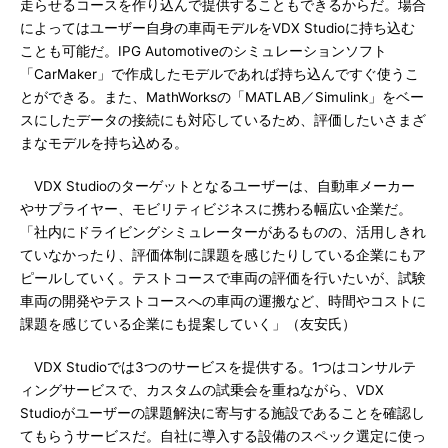
走らせるコースを作り込んで提供することもできるからだ。場合
によってはユーザー自身の車両モデルをVDX Studioに持ち込む
ことも可能だ。IPG Automotiveのシミュレーションソフト
「CarMaker」で作成したモデルであれば持ち込んですぐ使うこ
とができる。また、MathWorksの「MATLAB／Simulink」をベー
スにしたデータの接続にも対応しているため、評価したいさまざ
まなモデルを持ち込める。
VDX Studioのターゲットとなるユーザーは、自動車メーカー
やサプライヤー、モビリティビジネスに携わる幅広い企業だ。
「社内にドライビングシミュレーターがあるものの、活用しきれ
ていなかったり、評価体制に課題を感じたりしている企業にもア
ピールしていく。テストコースで車両の評価を行いたいが、試験
車両の開発やテストコースへの車両の運搬など、時間やコストに
課題を感じている企業にも提案していく」（友安氏）
VDX Studioでは3つのサービスを提供する。1つはコンサルテ
ィングサービスで、カスタムの試乗会を重ねながら、VDX
Studioがユーザーの課題解決に寄与する施設であることを確認し
てもらうサービスだ。自社に導入する設備のスペック選定に使っ