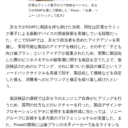
圧電セラミック素子のコア技術をベースに、京セ
ラがSSAPを通じて開発した「Possi」＊出典：ソ
ニー［クリックして拡大］
京セラがSSAPに相談を持ち掛けた当初、同社は圧電セラミッ
ク素子による振動デバイスの用途探索を実施している段階だっ
た。そこでSSAPでは、京セラ担当者を含めたアイデアソンを実
施し、実現可能な製品のアイデアを検討した。その中で「子ども
向け歯ブラシ」というアイデアが提案されたため、実際に製品化
した際のビジネスモデルや顧客層に関する仮説を立てた上で、仮
説検証のためのヒアリング、それに基づいた仮説の修正というフ
ィードバックサイクルを高速で回す。製品化して価格などを決定
した後も、消費者へのヒアリングと修正を繰り返し続けたとい
う。
仮説検証の過程では京セラのエンジニア自身がヒアリングを行
うため、質問の仕方などのレクチャーを行った。製品デザインや
プロモーションビデオに使用する楽曲作成に当たっては、ソニー
グループに在籍する多方面のプロフェッショナルが支援した。ま
た、Possiの開発には歯ブラシの大手メーカーであるライオンも