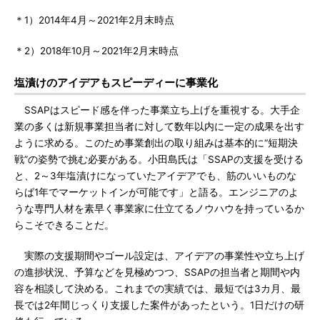
＊1）2014年4月～2021年2月末時点
＊2）2018年10月～2021年2月末時点
塩漬けのアイデアもスピーディーに事業化
SSAPはスピード感を伴った事業立ち上げを重視する。大手企
業の多くは新規事業担当者に対して数年以内に一定の成果を出す
ように求める。このため事業創出の取り組みは基本的に“短期決
戦”の姿勢で挑む必要がある。小田島氏は「SSAPの支援を受ける
と、2～3年塩漬けになっていたアイデアでも、筋のいいものな
らば1年でマーケットインが可能です」と語る。エンジニアのよ
うな専門人材を素早く事業家に仕立てるノウハウを持っているか
らこそできることだ。
実際の支援期間やゴール設定は、アイデアの事業性や立ち上げ
の進捗状況、予算などを見極めつつ、SSAPの担当者と期間や内
容を相談して決める。これまでの実績では、最短では3カ月、最
長では2年間じっくり支援した案件があったという。1日だけの研