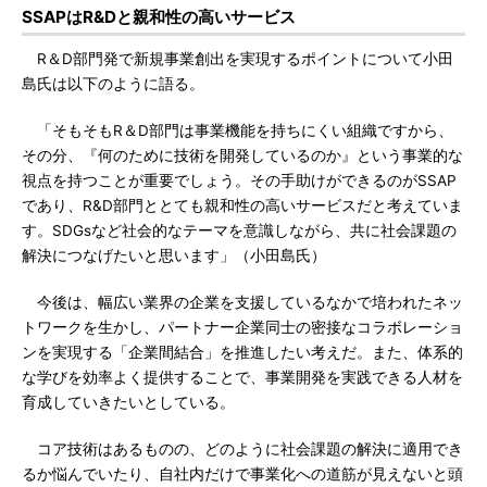
SSAPはR&Dと親和性の高いサービス
R＆D部門発で新規事業創出を実現するポイントについて小田
島氏は以下のように語る。
「そもそもR＆D部門は事業機能を持ちにくい組織ですから、
その分、『何のために技術を開発しているのか』という事業的な
視点を持つことが重要でしょう。その手助けができるのがSSAP
であり、R&D部門ととても親和性の高いサービスだと考えていま
す。SDGsなど社会的なテーマを意識しながら、共に社会課題の
解決につなげたいと思います」（小田島氏）
今後は、幅広い業界の企業を支援しているなかで培われたネッ
トワークを生かし、パートナー企業同士の密接なコラボレーショ
ンを実現する「企業間結合」を推進したい考えだ。また、体系的
な学びを効率よく提供することで、事業開発を実践できる人材を
育成していきたいとしている。
コア技術はあるものの、どのように社会課題の解決に適用でき
るか悩んでいたり、自社内だけで事業化への道筋が見えないと頭