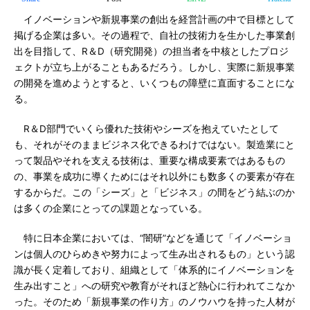
イノベーションや新規事業の創出を経営計画の中で目標として
掲げる企業は多い。その過程で、自社の技術力を生かした事業創
出を目指して、R＆D（研究開発）の担当者を中核としたプロジ
ェクトが立ち上がることもあるだろう。しかし、実際に新規事業
の開発を進めようとすると、いくつもの障壁に直面することにな
る。
R＆D部門でいくら優れた技術やシーズを抱えていたとして
も、それがそのままビジネス化できるわけではない。製造業にと
って製品やそれを支える技術は、重要な構成要素ではあるもの
の、事業を成功に導くためにはそれ以外にも数多くの要素が存在
するからだ。この「シーズ」と「ビジネス」の間をどう結ぶのか
は多くの企業にとっての課題となっている。
特に日本企業においては、“闇研”などを通じて「イノベーショ
ンは個人のひらめきや努力によって生み出されるもの」という認
識が長く定着しており、組織として「体系的にイノベーションを
生み出すこと」への研究や教育がそれほど熱心に行われてこなか
った。そのため「新規事業の作り方」のノウハウを持った人材が