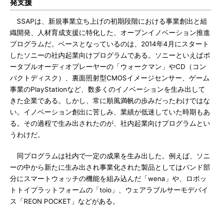
発支援
SSAPは、新規事業立ち上げの初期段階における事業創出と組
織開発、人材育成支援に特化した、オープンイノベーション推進
プログラムだ。ベースとなっているのは、2014年4月にスタート
したソニーの社内起業向けプログラムである。ソニーといえばポ
ータブルオーディオプレーヤーの「ウォークマン」やCD（コン
パクトディスク）、裏面照射型CMOSイメージセンサー、ゲーム
事業のPlayStationなど、数多くのイノベーションを生み出して
きた企業である。しかし、常に順風満帆の歩みだったわけではな
い。イノベーション創出に苦しみ、業績が低迷していた時期もあ
る。その過程で生み出されたのが、社内起業向けプログラムとい
うわけだ。
同プログラムは社内で一定の成果を生み出した。例えば、ソニ
ーの中から新たに生み出され事業化された製品としてはバンド部
分にスマートウォッチの機能を組み込んだ「wena」や、ロボッ
トトイプラットフォームの「toio」、ウェアラブルサーモデバイ
ス「REON POCKET」などがある。