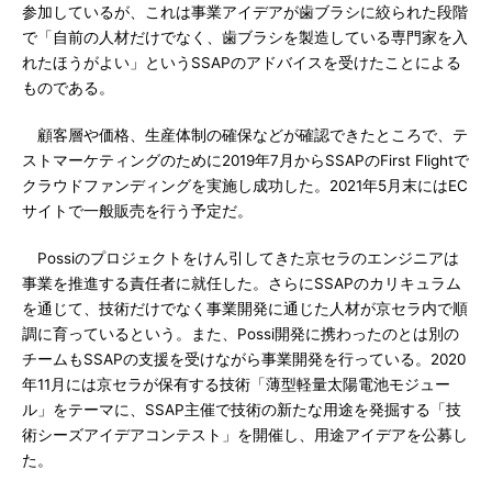
参加しているが、これは事業アイデアが歯ブラシに絞られた段階
で「自前の人材だけでなく、歯ブラシを製造している専門家を入
れたほうがよい」というSSAPのアドバイスを受けたことによる
ものである。
顧客層や価格、生産体制の確保などが確認できたところで、テ
ストマーケティングのために2019年7月からSSAPのFirst Flightで
クラウドファンディングを実施し成功した。2021年5月末にはEC
サイトで一般販売を行う予定だ。
Possiのプロジェクトをけん引してきた京セラのエンジニアは
事業を推進する責任者に就任した。さらにSSAPのカリキュラム
を通じて、技術だけでなく事業開発に通じた人材が京セラ内で順
調に育っているという。また、Possi開発に携わったのとは別の
チームもSSAPの支援を受けながら事業開発を行っている。2020
年11月には京セラが保有する技術「薄型軽量太陽電池モジュー
ル」をテーマに、SSAP主催で技術の新たな用途を発掘する「技
術シーズアイデアコンテスト」を開催し、用途アイデアを公募し
た。