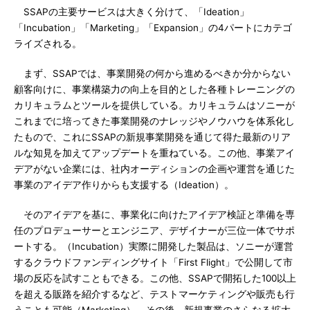
SSAPの主要サービスは大きく分けて、「Ideation」
「Incubation」「Marketing」「Expansion」の4パートにカテゴ
ライズされる。
まず、SSAPでは、事業開発の何から進めるべきか分からない
顧客向けに、事業構築力の向上を目的とした各種トレーニングの
カリキュラムとツールを提供している。カリキュラムはソニーが
これまでに培ってきた事業開発のナレッジやノウハウを体系化し
たもので、これにSSAPの新規事業開発を通じて得た最新のリア
ルな知見を加えてアップデートを重ねている。この他、事業アイ
デアがない企業には、社内オーディションの企画や運営を通じた
事業のアイデア作りからも支援する（Ideation）。
そのアイデアを基に、事業化に向けたアイデア検証と準備を専
任のプロデューサーとエンジニア、デザイナーが三位一体でサポ
ートする。（Incubation）実際に開発した製品は、ソニーが運営
するクラウドファンディングサイト「First Flight」で公開して市
場の反応を試すこともできる。この他、SSAPで開拓した100以上
を超える販路を紹介するなど、テストマーケティングや販売も行