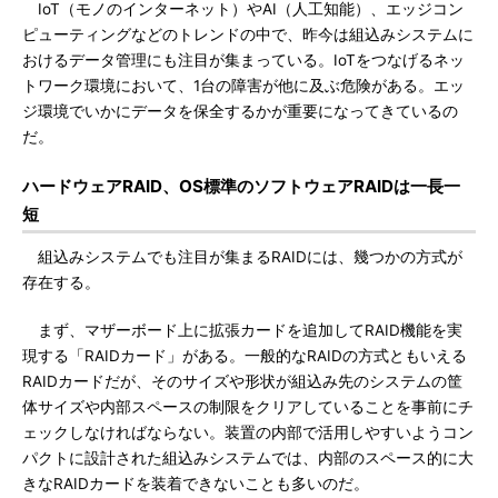
IoT（モノのインターネット）やAI（人工知能）、エッジコン
ピューティングなどのトレンドの中で、昨今は組込みシステムに
おけるデータ管理にも注目が集まっている。IoTをつなげるネッ
トワーク環境において、1台の障害が他に及ぶ危険がある。エッ
ジ環境でいかにデータを保全するかが重要になってきているの
だ。
ハードウェアRAID、OS標準のソフトウェアRAIDは一長一
短
組込みシステムでも注目が集まるRAIDには、幾つかの方式が
存在する。
まず、マザーボード上に拡張カードを追加してRAID機能を実
現する「RAIDカード」がある。一般的なRAIDの方式ともいえる
RAIDカードだが、そのサイズや形状が組込み先のシステムの筐
体サイズや内部スペースの制限をクリアしていることを事前にチ
ェックしなければならない。装置の内部で活用しやすいようコン
パクトに設計された組込みシステムでは、内部のスペース的に大
きなRAIDカードを装着できないことも多いのだ。