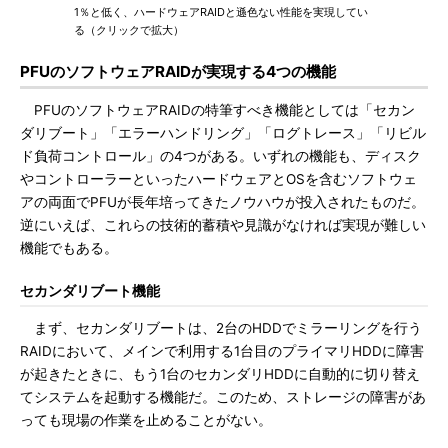
1％と低く、ハードウェアRAIDと遜色ない性能を実現してい
る（クリックで拡大）
PFUのソフトウェアRAIDが実現する4つの機能
PFUのソフトウェアRAIDの特筆すべき機能としては「セカン
ダリブート」「エラーハンドリング」「ログトレース」「リビル
ド負荷コントロール」の4つがある。いずれの機能も、ディスク
やコントローラーといったハードウェアとOSを含むソフトウェ
アの両面でPFUが長年培ってきたノウハウが投入されたものだ。
逆にいえば、これらの技術的蓄積や見識がなければ実現が難しい
機能でもある。
セカンダリブート機能
まず、セカンダリブートは、2台のHDDでミラーリングを行う
RAIDにおいて、メインで利用する1台目のプライマリHDDに障害
が起きたときに、もう1台のセカンダリHDDに自動的に切り替え
てシステムを起動する機能だ。このため、ストレージの障害があ
っても現場の作業を止めることがない。