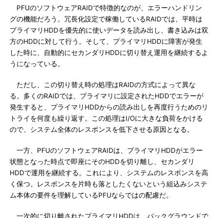
PFUのソフトウェアRAIDで特徴的なのが、エラーハンドリン
グの機能だろう。冗長化設定で稼働しているRAIDでは、平時は
プライマリHDDを優先的に使いデータを読み出し、書き込みは双
方のHDDに対して行う。そして、プライマリHDDに障害が発生
した時に、自動的にセカンダリHDDに切り替え運用を継続するよ
うになっている。
ただし、この切り替え時の処理はRAIDの方式によって異な
る。多くのRAIDでは、プライマリに設定されたHDDでエラーが
発生すると、プライマリHDDからの読み出しを再度行うためのリ
トライを何度も繰り返す。この処理はI/Oに大きな負荷をかける
ので、システム全体のレスポンスを低下させる原因となる。
一方、PFUのソフトウェアRAIDは、プライマリHDDがエラー
状態となった時点で即座にそのHDDを切り離し、セカンダリ
HDDで運用を継続する。これにより、システムのレスポンスを高
く保つ。レスポンスを片時も落としたくないという組込みシステ
ム本体の要件を理解しているPFUならではの配慮だ。
一次的に切り離されたプライマリHDDは、バックグラウンドで