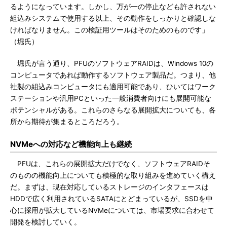
るようになっています。しかし、万が一の停止なども許されない
組込みシステムで使用する以上、その動作をしっかりと確認しな
ければなりません。この検証用ツールはそのためのものです」
（堀氏）
堀氏が言う通り、PFUのソフトウェアRAIDは、Windows 10の
コンピュータであれば動作するソフトウェア製品だ。つまり、他
社製の組込みコンピュータにも適用可能であり、ひいてはワーク
ステーションや汎用PCといった一般消費者向けにも展開可能な
ポテンシャルがある。これらのさらなる展開拡大についても、各
所から期待が集まるところだろう。
NVMeへの対応など機能向上も継続
PFUは、これらの展開拡大だけでなく、ソフトウェアRAIDそ
のものの機能向上についても積極的な取り組みを進めていく構え
だ。まずは、現在対応しているストレージのインタフェースは
HDDで広く利用されているSATAにとどまっているが、SSDを中
心に採用が拡大しているNVMeについては、市場要求に合わせて
開発を検討していく。