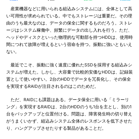
産業機器などに用いられる組込みシステムには、全体として高
い可用性が求められている。中でもストレージは重要だ。その理
由のうち最大なのは、データの保全に関するものだろう。ストレ
ージはシステム稼働中、頻繁にデータの出し入れを行う。ただ、
ヘッドやディスクといった物理的な可動部を持つHDDは、使用時
間につれて故障が増えるという宿命を持つ。振動に強いともいえ
ない。
最近でこそ、振動に強く速度に優れたSSDを採用する組込みシ
ステムが増えた。しかし、大容量で比較的安価なHDDは、記録装
置として使いやすい。2台のHDDでデータを冗長化し、その保全
を実現するRAIDが注目されるのはこのためだ。
ただ、RAIDにも課題はある。データ保全に用いる「ミラーリ
ング」を実現するRAIDは、2台のHDDのうち1台を主とし、別の1
台をバックアップと位置付ける。問題は、障害発生時の切り替え
がうまくいかず、組込みシステム全体のレスポンスを低下させた
り、ハングアップさせたりする製品があることだ。