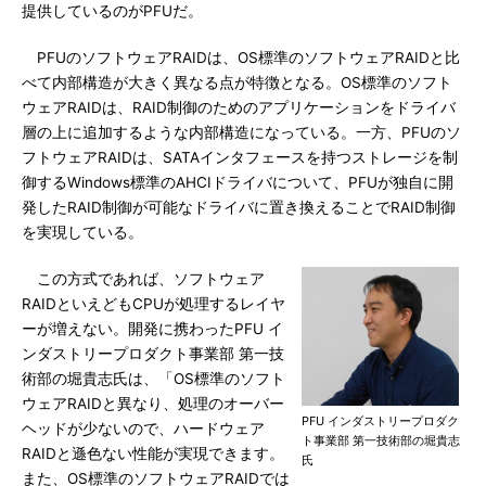
提供しているのがPFUだ。
PFUのソフトウェアRAIDは、OS標準のソフトウェアRAIDと比
べて内部構造が大きく異なる点が特徴となる。OS標準のソフト
ウェアRAIDは、RAID制御のためのアプリケーションをドライバ
層の上に追加するような内部構造になっている。一方、PFUのソ
フトウェアRAIDは、SATAインタフェースを持つストレージを制
御するWindows標準のAHCIドライバについて、PFUが独自に開
発したRAID制御が可能なドライバに置き換えることでRAID制御
を実現している。
この方式であれば、ソフトウェア
RAIDといえどもCPUが処理するレイヤ
ーが増えない。開発に携わったPFU イ
ンダストリープロダクト事業部 第一技
術部の堀貴志氏は、「OS標準のソフト
ウェアRAIDと異なり、処理のオーバー
PFU インダストリープロダク
ヘッドが少ないので、ハードウェア
ト事業部 第一技術部の堀貴志
RAIDと遜色ない性能が実現できます。
氏
また、OS標準のソフトウェアRAIDでは