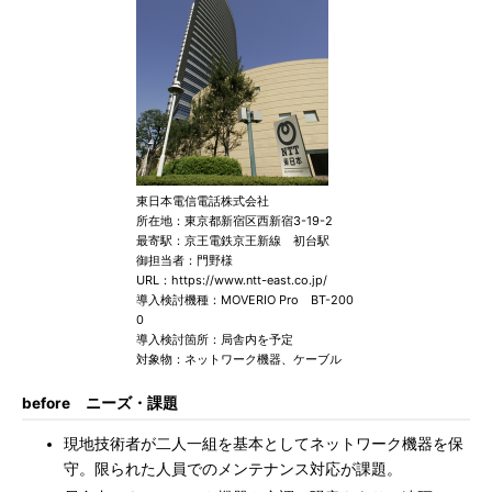
東日本電信電話株式会社
所在地：東京都新宿区西新宿3-19-2
最寄駅：京王電鉄京王新線 初台駅
御担当者：門野様
URL：https://www.ntt-east.co.jp/
導入検討機種：MOVERIO Pro BT-200
0
導入検討箇所：局舎内を予定
対象物：ネットワーク機器、ケーブル
before ニーズ・課題
現地技術者が二人一組を基本としてネットワーク機器を保
守。限られた人員でのメンテナンス対応が課題。