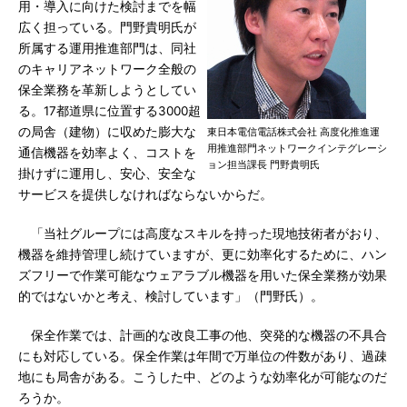
用・導入に向けた検討までを幅
広く担っている。門野貴明氏が
所属する運用推進部門は、同社
のキャリアネットワーク全般の
保全業務を革新しようとしてい
る。17都道県に位置する3000超
の局舎（建物）に収めた膨大な
東日本電信電話株式会社 高度化推進運
用推進部門ネットワークインテグレーシ
通信機器を効率よく、コストを
ョン担当課長 門野貴明氏
掛けずに運用し、安心、安全な
サービスを提供しなければならないからだ。
「当社グループには高度なスキルを持った現地技術者がおり、
機器を維持管理し続けていますが、更に効率化するために、ハン
ズフリーで作業可能なウェアラブル機器を用いた保全業務が効果
的ではないかと考え、検討しています」（門野氏）。
保全作業では、計画的な改良工事の他、突発的な機器の不具合
にも対応している。保全作業は年間で万単位の件数があり、過疎
地にも局舎がある。こうした中、どのような効率化が可能なのだ
ろうか。