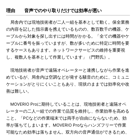
理由 音声でのやり取りだけでは効率が悪い
局舎内では現地技術者が二人一組を基本として動く。保全業務
の内容を記した指示書を携えているものの、数百数千の機器、ケ
ーブルから対象を探し出すには時間がかかる。「全ての機器やケ
ーブルに番号を振っていますが、数が多いために特定に時間を要
するケースもあります。ネットワークサービスの維持を重要視
し、複数人を基本として作業しています」（門野氏）。
現地技術者が音声で遠隔オペレーターと連携しながら作業を進
めているが、局舎内は空調などが発する騒音のために、コミュニ
ケーションがとりにくいこともあり、現状のままでは効率化や改
善は難しい。
MOVERIO Proに期待していることは、現地技術者と遠隔オペ
レーターの二人一組での作業で品質を維持し、作業効率を高める
こと。「PCなどの作業端末では両手が自由にならないため、効
率が落ちてしまいます。MOVERIO Proならハンズフリーで作業
可能なため効率は落ちません。双方向の音声通信ができるため、