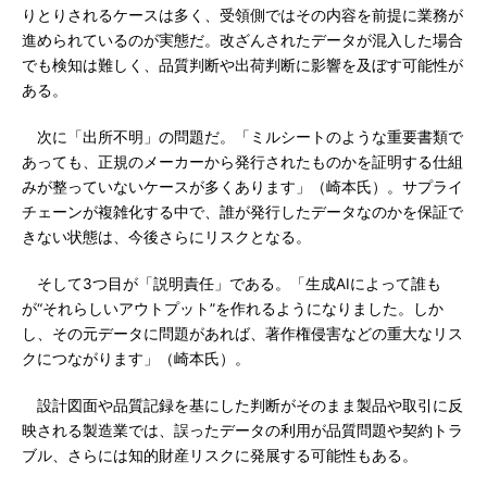
りとりされるケースは多く、受領側ではその内容を前提に業務が
進められているのが実態だ。改ざんされたデータが混入した場合
でも検知は難しく、品質判断や出荷判断に影響を及ぼす可能性が
ある。
次に「出所不明」の問題だ。「ミルシートのような重要書類で
あっても、正規のメーカーから発行されたものかを証明する仕組
みが整っていないケースが多くあります」（崎本氏）。サプライ
チェーンが複雑化する中で、誰が発行したデータなのかを保証で
きない状態は、今後さらにリスクとなる。
そして3つ目が「説明責任」である。「生成AIによって誰も
が“それらしいアウトプット”を作れるようになりました。しか
し、その元データに問題があれば、著作権侵害などの重大なリス
クにつながります」（崎本氏）。
設計図面や品質記録を基にした判断がそのまま製品や取引に反
映される製造業では、誤ったデータの利用が品質問題や契約トラ
ブル、さらには知的財産リスクに発展する可能性もある。