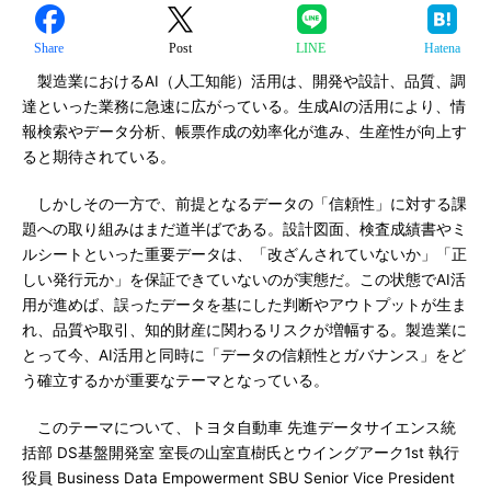
Share
Post
LINE
Hatena
製造業におけるAI（人工知能）活用は、開発や設計、品質、調
達といった業務に急速に広がっている。生成AIの活用により、情
報検索やデータ分析、帳票作成の効率化が進み、生産性が向上す
ると期待されている。
しかしその一方で、前提となるデータの「信頼性」に対する課
題への取り組みはまだ道半ばである。設計図面、検査成績書やミ
ルシートといった重要データは、「改ざんされていないか」「正
しい発行元か」を保証できていないのが実態だ。この状態でAI活
用が進めば、誤ったデータを基にした判断やアウトプットが生ま
れ、品質や取引、知的財産に関わるリスクが増幅する。製造業に
とって今、AI活用と同時に「データの信頼性とガバナンス」をど
う確立するかが重要なテーマとなっている。
このテーマについて、トヨタ自動車 先進データサイエンス統
括部 DS基盤開発室 室長の山室直樹氏とウイングアーク1st 執行
役員 Business Data Empowerment SBU Senior Vice President