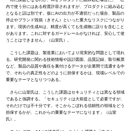
内で使う分にはある程度許容されますが、プロダクトに組み込む
となると話は別です。仮にAIの出力が不適切だった場合、製品の
停止やブランド毀損（きそん）といった重大なリスクにつながり
ます。現状の生成AIは、精度が高くても生成物に誤りを含むこと
があります。これに対するガードレールがなければ、安心して使
うことはできません」（山室氏）。
こうした課題は、製造業においてより現実的な問題として現れ
る。研究開発に関わる技術情報や設計図面、品質記録、取引帳票
など、製品の品質や責任を裏付けるデータが企業間で流通する中
で、それらの真正性をどのように担保するかは、現場レベルでの
重要なテーマとなりつつある。
さらに山室氏は、こうした課題はセキュリティとは異なる領域
であると強調する。「セキュリティは大前提として必要ですが、
それだけでは不十分です。そこからこぼれる信頼性の領域をどう
担保するかが、これからの重要なテーマになります」（山室
氏）。