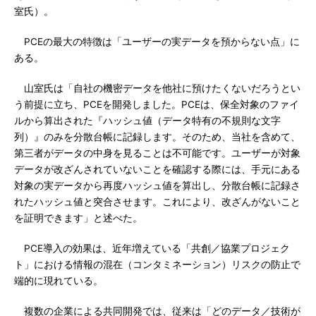
室氏）。
PCEの最大の特徴は「ユーザーの実データを預からない点」に
ある。
山室氏は「自社の機密データを他社に預けたくないだろうとい
う前提に立ち、PCEを開発しました。PCEは、保全対象のファイ
ルから算出された『ハッシュ値（データ特有の不規則な文字
列）』のみを分散台帳に記録します。そのため、当社を含めて、
第三者がデータの中身を見ることは不可能です。ユーザーが対象
データが改ざんされていないことを確認する際には、手元にある
対象の実データから再度ハッシュ値を算出し、分散台帳に記録さ
れたハッシュ値と突合させます。これにより、改ざんがないこと
を証明できます」と述べた。
PCE導入の効果は、近年増えている「共創／協業プロジェク
ト」における情報の混在（コンタミネーション）リスクの防止で
端的に現れている。
複数の企業による共同開発では、従来は「どのデータ／技術が