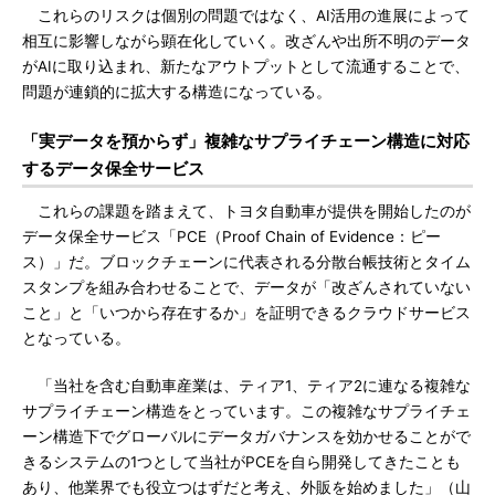
これらのリスクは個別の問題ではなく、AI活用の進展によって
相互に影響しながら顕在化していく。改ざんや出所不明のデータ
がAIに取り込まれ、新たなアウトプットとして流通することで、
問題が連鎖的に拡大する構造になっている。
「実データを預からず」複雑なサプライチェーン構造に対応
するデータ保全サービス
これらの課題を踏まえて、トヨタ自動車が提供を開始したのが
データ保全サービス「PCE（Proof Chain of Evidence：ピー
ス）」だ。ブロックチェーンに代表される分散台帳技術とタイム
スタンプを組み合わせることで、データが「改ざんされていない
こと」と「いつから存在するか」を証明できるクラウドサービス
となっている。
「当社を含む自動車産業は、ティア1、ティア2に連なる複雑な
サプライチェーン構造をとっています。この複雑なサプライチェ
ーン構造下でグローバルにデータガバナンスを効かせることがで
きるシステムの1つとして当社がPCEを自ら開発してきたことも
あり、他業界でも役立つはずだと考え、外販を始めました」（山