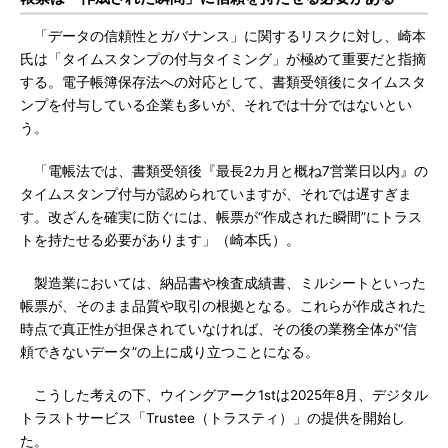
「データの信頼性とガバナンス」に関するリスクに対し、崎本
氏は「タイムスタンプの付与タイミング」が極めて重要だと指摘
する。電子帳簿保存法への対応として、書類受領後にタイムスタ
ンプを付与している企業も多いが、それでは十分ではないとい
う。
「電帳法では、書類受領後『最長2カ月と概ね7営業日以内』の
タイムスタンプ付与が認められていますが、それでは遅すぎま
す。改ざんを確実に防ぐには、帳票が“作成された瞬間”にトラス
トを持たせる必要があります」（崎本氏）。
製造業においては、納品書や検査成績書、ミルシートといった
帳票が、そのまま品質や取引の根拠となる。これらが作成された
時点で真正性が担保されていなければ、その後の業務全体が“信
頼できないデータ”の上に成り立つことになる。
こうした考えの下、ウイングアーク1stは2025年8月、デジタル
トラストサービス「Trustee（トラスティ）」の提供を開始し
た。