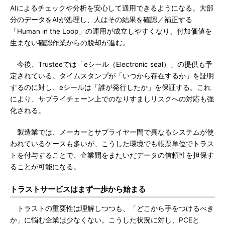
AIによるチェックや分析を安心して適用できるようになる。大部
分のデータをAIが処理し、人はその結果を確認／補正する
「Human in the Loop」の運用が成立しやすくなり、付加価値を
生まない確認作業からの脱却が進む。
今後、Trusteeでは「eシール（Electronic seal）」の提供も予
定されている。タイムスタンプが「いつから存在するか」を証明
するのに対し、eシールは「誰が発行したか」を保証する。これ
により、サプライチェーン上でのなりすましリスクへの対応も強
化される。
製造業では、メーカーとサプライヤー間で異なるシステムが使
われているケースも多いが、こうした環境でも帳票単位でトラス
トを付与することで、企業間をまたいだデータの信頼性を担保す
ることが可能になる。
トラストサービスはまず一歩から始まる
トラストの重要性は理解しつつも、「どこから手をつけるべき
か」に悩む企業は少なくない。こうした状況に対し、PCEと