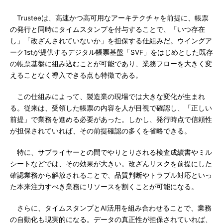
Trusteeは、高速かつ高可用なアーキテクチャを前提に、帳票
の発行と同時にタイムスタンプを付与することで、「いつ存在
し」「改ざんされていないか」を担保する仕組みだ。ウイングア
ーク1stが提供するデジタル帳票基盤「SVF」をはじめとした既存
の帳票基盤に組み込むことが可能であり、業務フローを大きく変
えることなく導入できる点も特徴である。
この仕組みによって、製造業の現場では大きな変化が生まれ
る。従来は、受領した帳票の内容を人が目視で確認し、「正しい
前提」で業務を進める必要があった。しかし、発行時点で信頼性
が担保されていれば、その前提確認の多くを省略できる。
特に、サプライヤーとの間でやりとりされる検査成績書やミル
シートなどでは、その効果が大きい。改ざんリスクを前提にした
確認業務から解放されることで、品質判断やトラブル対応といっ
た本来注力すべき業務にリソースを割くことが可能になる。
さらに、タイムスタンプとAI活用を組み合わせることで、業務
の自動化も現実的になる。データの真正性が担保されていれば、