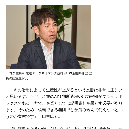
トヨタ自動車 先進データサイエンス統括部 DS基盤開発室 室
長の山室直樹氏
「AIの活用によって生産性が上がるという文脈は非常に正しい
と思います。ただ、現在のAIは判断過程や出力根拠がブラックボ
ックスである一方で、企業としては説明責任を果たす必要があり
ます。そのため、信頼できる範囲でしか踏み込んで使えないとい
うのが実態です」（山室氏）。
特に課題となるのが、AIをプロダクトに組み込む場合だ。「社