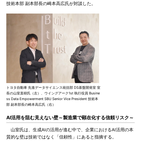
技術本部 副本部長の崎本高広氏が対談した。
トヨタ自動車 先進データサイエンス統括部 DS基盤開発室 室
長の山室直樹氏（左）、ウイングアーク1st 執行役員 Busine
ss Data Empowerment SBU Senior Vice President 技術本
部 副本部長の崎本高広氏（右）
AI活用を阻む見えない壁～製造業で顕在化する信頼リスク～
山室氏は、生成AIの活用が進む中で、企業におけるAI活用の本
質的な壁は技術ではなく「信頼性」にあると指摘する。