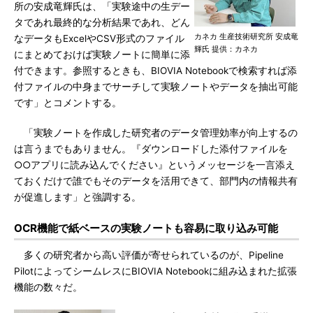
所の安成竜輝氏は、「実験途中の生デー
タであれ最終的な分析結果であれ、どん
カネカ 生産技術研究所 安成竜
なデータもExcelやCSV形式のファイル
輝氏 提供：カネカ
にまとめておけば実験ノートに簡単に添
付できます。参照するときも、BIOVIA Notebookで検索すれば添
付ファイルの中身までサーチして実験ノートやデータを抽出可能
です」とコメントする。
「実験ノートを作成した研究者のデータ管理効率が向上するの
は言うまでもありません。『ダウンロードした添付ファイルを
○○アプリに読み込んでください』というメッセージを一言添え
ておくだけで誰でもそのデータを活用できて、部門内の情報共有
が促進します」と強調する。
OCR機能で紙ベースの実験ノートも容易に取り込み可能
多くの研究者から高い評価が寄せられているのが、Pipeline
PilotによってシームレスにBIOVIA Notebookに組み込まれた拡張
機能の数々だ。