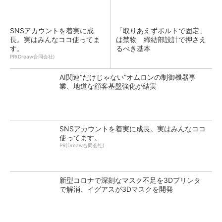
SNSアカウントを着実に成
「取りあえずボルトで固定」
長。実はみんなココ使ってま
は禁物 締結部設計で押さえ
す。
るべき基本
PR(Dreaw合同会社)
AI関連“だけじゃない”オムロンの制御機器事
業、地道な顧客基盤強化が結実
SNSアカウントを着実に成長。実はみんなココ
使ってます。
PR(Dreaw合同会社)
新型コロナで深刻なマスク不足を3Dプリンタ
で解消、イグアスが3Dマスクを開発