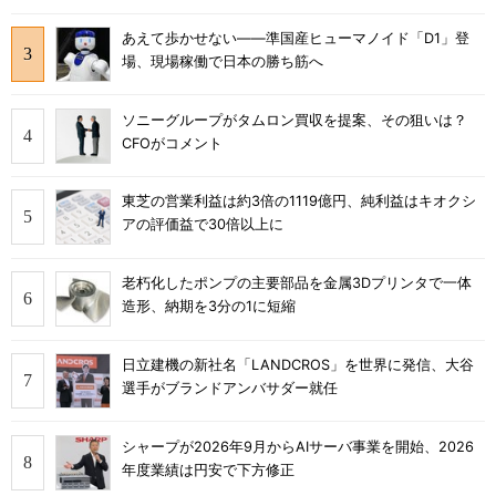
あえて歩かせない――準国産ヒューマノイド「D1」登
場、現場稼働で日本の勝ち筋へ
ソニーグループがタムロン買収を提案、その狙いは？
CFOがコメント
東芝の営業利益は約3倍の1119億円、純利益はキオクシ
アの評価益で30倍以上に
老朽化したポンプの主要部品を金属3Dプリンタで一体
造形、納期を3分の1に短縮
日立建機の新社名「LANDCROS」を世界に発信、大谷
選手がブランドアンバサダー就任
シャープが2026年9月からAIサーバ事業を開始、2026
年度業績は円安で下方修正