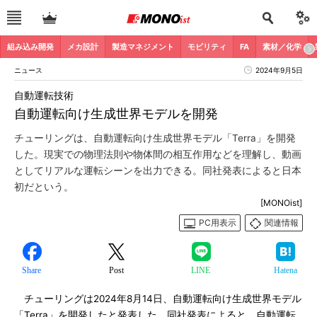
組み込み開発
メカ設計
製造マネジメント
モビリティ
FA
素材／化学
ニュース
2024年9月5日
自動運転技術
自動運転向け生成世界モデルを開発
チューリングは、自動運転向け生成世界モデル「Terra」を開発
した。現実での物理法則や物体間の相互作用などを理解し、動画
としてリアルな運転シーンを出力できる。同社発表によると日本
初だという。
[MONOist]
PC用表示
関連情報
Share
Post
LINE
Hatena
チューリングは2024年8月14日、自動運転向け生成世界モデル
「Terra」を開発したと発表した。同社発表によると、自動運転