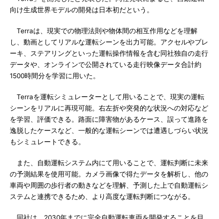
向け生成世界モデルの開発は日本初だという。
Terraは、現実での物理法則や物体間の相互作用などを理解
し、動画としてリアルな運転シーンを出力可能。アクセルやブレ
ーキ、ステアリングといった運転操作情報を含む同社独自の走行
データや、オンラインで公開されている走行映像データ合計約
1500時間分を学習に用いた。
Terraを運転シミュレーターとして用いることで、現実の運転
シーンをリアルに再現可能。右左折や突発的な状況への対応など
を学習、評価できる。路面に障害物があるケース、誤って進路を
逸脱したケースなど、一般的な運転シーンでは遭遇しづらい状況
もシミュレートできる。
また、自動運転システム内にて用いることで、運転判断に未来
の予測結果を使用可能。カメラ画像で得たデータを解析し、他の
車両や周囲の歩行者の動きなどを理解、予測した上で自動運転シ
ステムと連携できるため、より高度な運転判断につながる。
同社は、2030年までに完全自動運転車両を開発することを目