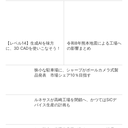
【レベル14】生成AIを味方
令和8年熊本地震による工場へ
に、3D CADを使いこなそう！
の影響まとめ
狭小な駐車場に、シャープがポールカメラ式製
品発表 市場シェア10％目指す
ルネサスが高崎工場を閉鎖へ、かつてはSiCデ
バイス生産の計画も