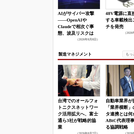
AIがサイバー攻撃
48V電源に直
――OpenAIや
する車載検出
Claudeで相次ぐ事
チを発売
態、波及リスクは
（202
（2026年8月8日）
製造マネジメント
台湾でのオールフォ
自動車業界が
トニクスネットワー
「業界横断」
ク活用拡大へ、富士
タ連携とは
通ら3社が戦略的協
ABtC代表理
業
る協調戦略
（2026年8月7日）
（202