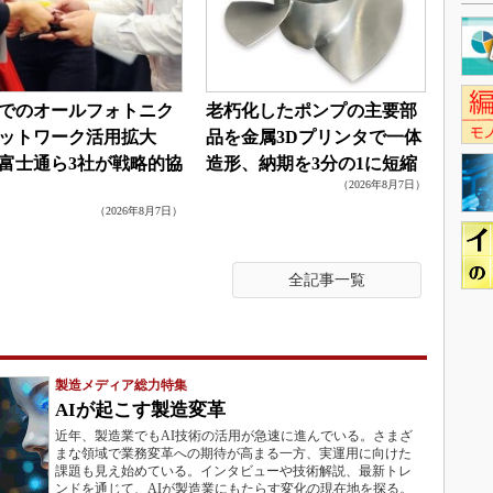
でのオールフォトニク
老朽化したポンプの主要部
ットワーク活用拡大
品を金属3Dプリンタで一体
富士通ら3社が戦略的協
造形、納期を3分の1に短縮
（2026年8月7日）
（2026年8月7日）
全記事一覧
製造メディア総力特集
AIが起こす製造変革
近年、製造業でもAI技術の活用が急速に進んでいる。さまざ
まな領域で業務変革への期待が高まる一方、実運用に向けた
課題も見え始めている。インタビューや技術解説、最新トレ
ンドを通じて、AIが製造業にもたらす変化の現在地を探る。