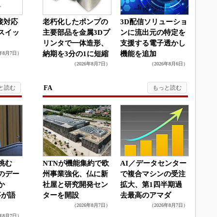
接対応
老朽化したポンプの
3D配信ソリューショ
スイッ
主要部品を金属3Dプ
ンに流出元の特定を
リンタで一体造形、
支援する電子透かし
納期を3分の1に短縮
機能を追加
6年8月7日）
（2026年8月7日）
（2026年8月6日）
FA
挑む
NTNが機能集約で欧
AI／データセンター
のデー
州事業強化、仏に新
で複合マシンの受注
何か
社屋と研究開発セン
拡大、第1四半期過
事が語
ターを開設
去最高のアマダ
（2026年8月7日）
（2026年8月7日）
6年8月7日）