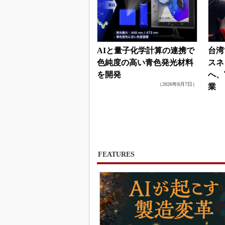
AIと量子化学計算の連携で
台湾
色純度の高い青色発光材料
スネ
を開発
へ、
（2026年8月7日）
業
FEATURES