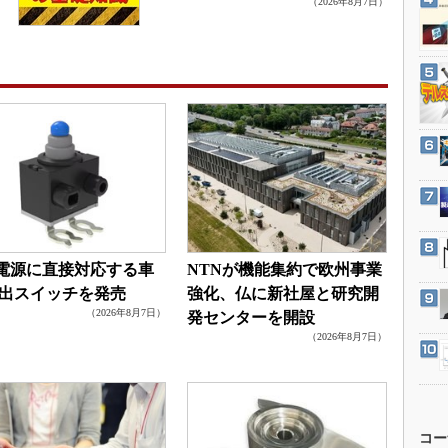
（2026年8月7日）
3Dプリンタ
産業オープンネット展
デジタルツインとCAE
S＆OP
インダストリー4.0
イノベーション
製造業ビッグデータ
メイドインジャパン
植物工場
知財マネジメント
V電源に直接対応する車
NTNが機能集約で欧州事業
海外生産
出スイッチを発売
強化、仏に新社屋と研究開
（2026年8月7日）
発センターを開設
グローバル設計・開発
（2026年8月7日）
制御セキュリティ
新型コロナへの対応
コー