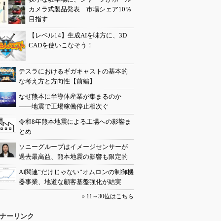
カメラ式製品発表 市場シェア10％
目指す
【レベル14】生成AIを味方に、3D
CADを使いこなそう！
テスラにおけるギガキャストの基本的
な考え方と方向性【前編】
なぜ熊本に半導体産業が集まるのか
――地震で工場稼働停止相次ぐ
令和8年熊本地震による工場への影響ま
とめ
ソニーグループはイメージセンサーが
過去最高益、熊本地震の影響も限定的
AI関連“だけじゃない”オムロンの制御機
器事業、地道な顧客基盤強化が結実
»
11～30位はこちら
ナーリンク