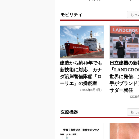
モビリティ
建造から約40年でも
日立建機の新
新技術に対応、カナ
「LANDCRO
ダ沿岸警備隊船「ロ
世界に発信、
ーリエ」の操舵室
手がブランド
サダー就任
（2026年8月7日）
（202
医療機器