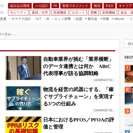
程別：
組み込み開発
メカ設計
製造マネジメント
物流
R＆D
キャリア
FA
業別：
モビリティ
素材／化学
医療機器
ロボット
電機
産業機械
食品・
炭素
サステナ設計
エッジ逆襲
品質
展示会
特集
メ
IoT
AI
ebook
伝承
組み込み開発
CEATEC
読者調査まとめ
編集後記
ル - ...
JIMTOF
保全
メカ設計
つながるクルマ
組込み/エッジ コンピューティング
ス
 AI
製造マネジメント
5G
展＆IoT/5Gソリューション展
VR／AR
FA
IIFES
MO
自動車業界が挑む「業界横断」
モビリティ
フィールドサービス
のデータ連携とは何か ABtC
国際ロボット展
素材／化学
FPGA
代表理事が語る協調戦略
ジャパンモビリティショー
組み込み画像技術
（2026年8月7日）
TECHNO-FRONTIER
物流を経営の武器にする、「稼
組み込みモデリング
人テク展
ぐサプライチェーン」を実現す
Windows Embedded
スマート工場EXPO
る3つの仕組み
車載ソフト開発
（2026年8月7日）
EdgeTech+
ISO26262
日本におけるPFOS／PFOAの評
日本ものづくりワールド
無償設計ツール
価と管理
AUTOMOTIVE WORLD