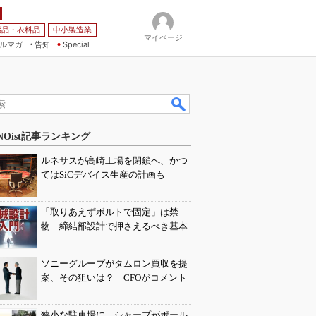
薬品・衣料品
中小製造業
マイページ
ルマガ
告知
Special
NOist記事ランキング
ルネサスが高崎工場を閉鎖へ、かつ
てはSiCデバイス生産の計画も
「取りあえずボルトで固定」は禁
物 締結部設計で押さえるべき基本
ソニーグループがタムロン買収を提
案、その狙いは？ CFOがコメント
狭小な駐車場に、シャープがポール