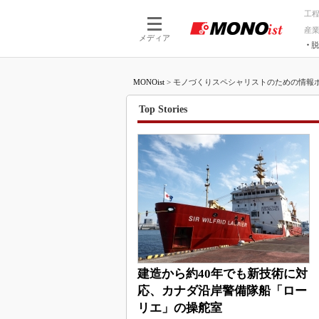
工
産
メディア
脱
つながる技術
AI×技術
MONOist
>
モノづくりスペシャリストのための情報ポータ
つながる工場
AI×設備
つながるサービ
Physical
Top Stories
建造から約40年でも新技術に対
応、カナダ沿岸警備隊船「ロー
リエ」の操舵室