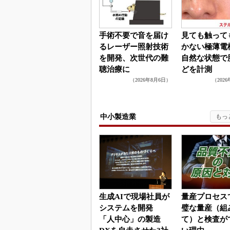
手術不要で音を届け
見ても触って
るレーザー照射技術
かない極薄
を開発、次世代の難
自然な状態で
聴治療に
どを計測
（2026年8月6日）
（202
中小製造業
生成AIで現場社員が
量産プロセス
システムを開発
璧な量産（組
「人中心」の製造
て）と検査が