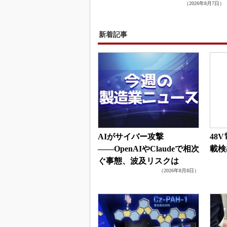
（2026年8月7日）
新着記事
AIがサイバー攻撃
48
――OpenAIやClaudeで相次
載検
ぐ事態、波及リスクは
（2026年8月8日）