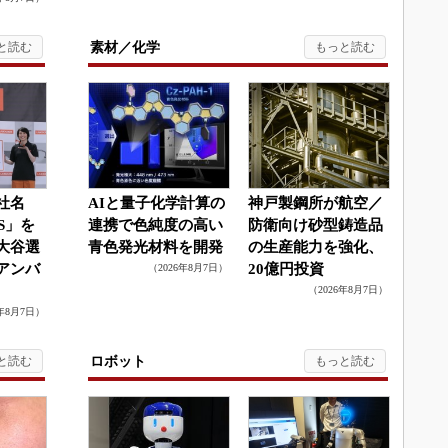
素材／化学
社名
AIと量子化学計算の
神戸製鋼所が航空／
S」を
連携で色純度の高い
防衛向け砂型鋳造品
大谷選
青色発光材料を開発
の生産能力を強化、
アンバ
20億円投資
（2026年8月7日）
（2026年8月7日）
6年8月7日）
ロボット